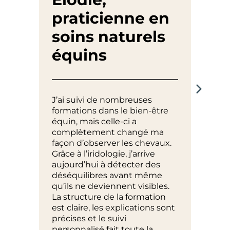
praticienne en
Th
soins naturels
pr
équins
de
J’ai suivi de nombreuses
J’éta
formations dans le bien-être
au dé
équin, mais celle-ci a
expér
complètement changé ma
Mais 
façon d’observer les chevaux.
ouver
Grâce à l’iridologie, j’arrive
!
aujourd’hui à détecter des
J’ai 
déséquilibres avant même
cheva
qu’ils ne deviennent visibles.
compr
La structure de la formation
subtil
est claire, les explications sont
Depuis
précises et le suivi
alime
personnalisé fait toute la