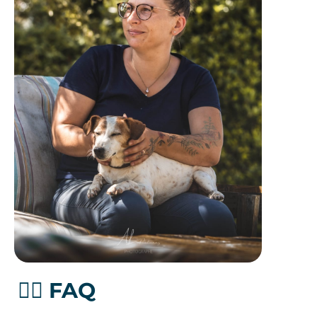
🙋‍♀️ FAQ