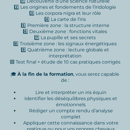
1️⃣ Découverte d’une science naturelle
2️⃣ Les origines et fondements de l’iridologie
3️⃣ Les corpora nigra et leur rôle
4️⃣ La carte de l’iris
5️⃣ Première zone : la structure interne
6️⃣ Deuxième zone : fonctions vitales
7️⃣ La pupille et ses secrets
8️⃣ Troisième zone : les signaux énergétiques
9️⃣ Quatrième zone : lecture globale et
interprétation
🔟 Test final + étude de 10 cas pratiques corrigés
🎓
À la fin de la formation
, vous serez capable
de :
Lire et interpréter un iris équin
Identifier les déséquilibres physiques et
émotionnels
Rédiger un compte rendu d’analyse
complet
Appliquer cette connaissance dans votre
pratique ou pour vos propres chevaux