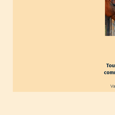
T
ou
comm
V