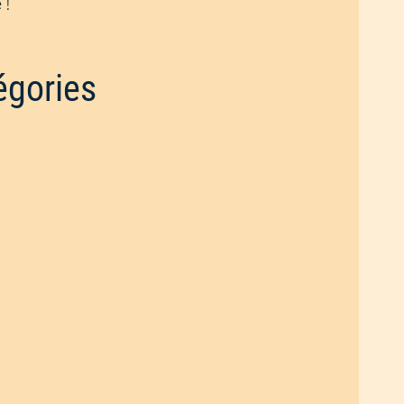
 !
égories