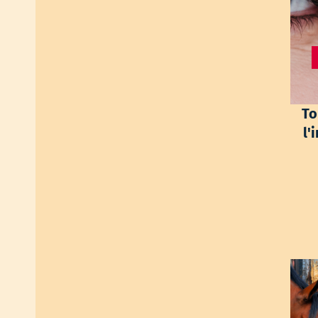
T
o
l'